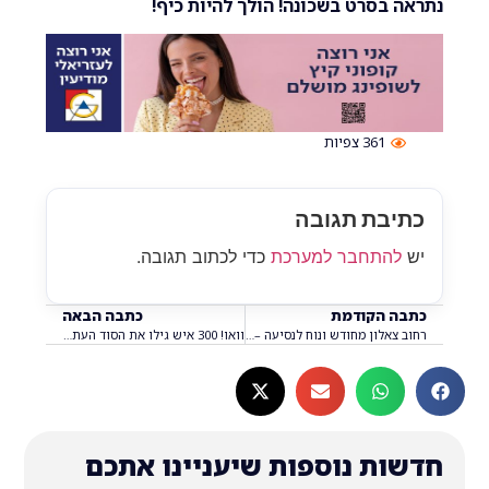
בסרט בשכונה! הולך להיות כיף!
361
צפיות
בת תגובה
התחבר למערכת
כדי לכתוב תגובה.
 הקודמת
כתבה הבאה
רחוב צאלון מחודש ונוח לנסיעה – מה מחכה לנו ברחובות הבאים?
וואו! 300 איש גילו את הסוד העתיק של מודיעין – ואתם?
ת נוספות שיעניינו אתכם