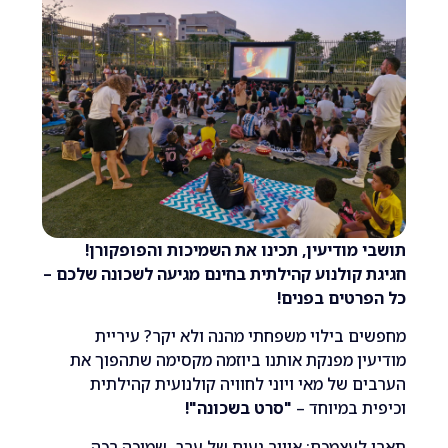
מודיעין, תכינו את השמיכות והפופקורן!
קולנוע קהילתית בחינם מגיעה לשכונה שלכם –
טים בפנים!
 בילוי משפחתי מהנה ולא יקר? עיריית
ן מפנקת אותנו ביוזמה מקסימה שתהפוך את
 של מאי ויוני לחוויה קולנועית קהילתית
 במיוחד –
"סרט בשכונה"!
עצמכם: אוויר נעים של ערב, שמיכה רכה,