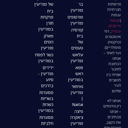
בר
של מודיעין
מודיעין
בית
פורטופינו
מרקחת
מודיעין
תורן
במודיעין
קורסיה
בית
פארק
של
המים
טעמים
מודיעין
עלאש
כשר לפסח
מודיעין
במודיעין
ספא
ידידים
ראש
מודיעין -
במודיעין
סיוע
בדרכים
נאיתאי
מודיעין
מסעדות
|
בשריות
Naitai
כשרות
במודיעין
פיצה
צ׳אקרה
מסעדות
מודיעין
חלביות