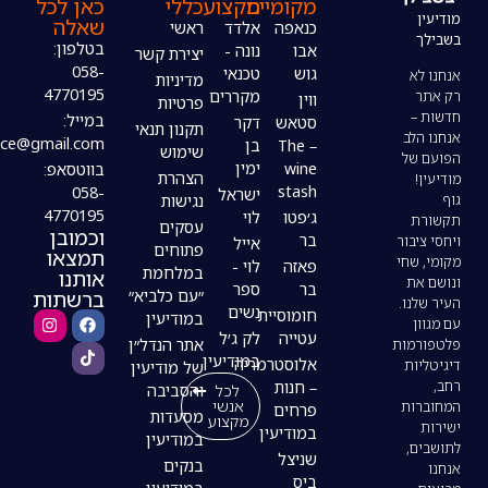
מקומיים
מקצוע
כללי
כאן לכל
שאלה
כנאפה
אלדד
ראשי
בטלפון:
אבו
נונה -
יצירת קשר
058-
גוש
טכנאי
מדיניות
4770195
מקררים
ווין
פרטיות
במייל:
סטאש
דקר
תקנון תנאי
modiin4uoffice@gmail.com
– The
בן
שימוש
wine
ימין
בווטסאפ:
הצהרת
stash
058-
ישראל
נגישות
4770195
ג׳פטו
לוי
עסקים
וכמובן
בר
אייל
פתוחים
תמצאו
פאזה
לוי -
במלחמת
אותנו
בר
ספר
ברשתות
״עם כלביא״
נשים
חומוסיית
במודיעין
עטייה
לק ג׳ל
אתר הנדל״ן
במודיעין
אלוסטרמריה
של מודיעין
– חנות
לכל
והסביבה
אנשי
פרחים
מסעדות
מקצוע
במודיעין
במודיעין
שניצל
בנקים
ביס