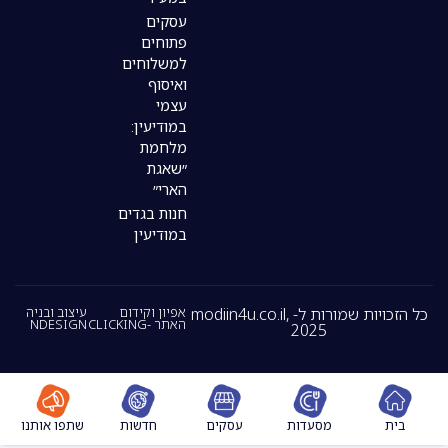
עסקים
פתוחים
למשלוחים
ואיסוף
עצמי
במודיעין:
מלחמת
״שאגת
הארי״
חנות בגדים
במודיעין
כל הזכויות שמורות ל- modiin4u.co.il,
אפיון וקידום
עיצוב ובניה
האתר -CLICKING
NDESIGN
2025
מסעדות
עסקים
חדשות
שתפו אותנו