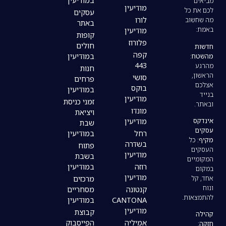
במודיעין
מודיעין
עסקים
לורו
באתר
מודיעין
קופות
פלורוז
חולים
קפה
במודיעין
443
חנות
סושי
פרחים
בוקס
במודיעין
מודיעין
זמני כניסת
מונדו
ויציאת
מודיעין
שבת
רחל
במודיעין
בשדרה
פתוח
מודיעין
בשבת
רוזה
במודיעין
מודיעין
מרכזים
קנטונה
מסחריים
CANTONA
במודיעין
מודיעין
קבוצת
אמיליה
הפייסבוק