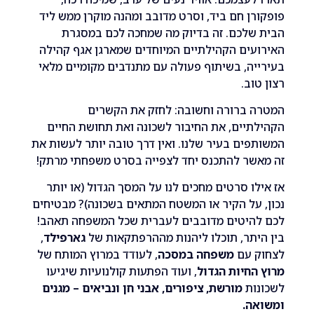
ן חם ביד, וסרט מדובב ומהנה מוקרן ממש ליד
שלכם. זה בדיוק מה שמחכה לכם במסגרת
ים הקהילתיים המיוחדים שמארגן אגף קהילה
ה, בשיתוף פעולה עם מתנדבים מקומיים מלאי
וב.
 ברורה וחשובה: לחזק את הקשרים
יים, את החיבור לשכונה ואת תחושת החיים
ים בעיר שלנו. ואין דרך טובה יותר לעשות את
שר להתכנס יחד לצפייה בסרט משפחתי מרתק!
ו סרטים מחכים לנו על המסך הגדול (או יותר
על הקיר או המשטח המתאים בשכונה)? מבטיחים
היטים מדובבים לעברית שכל המשפחה תאהב!
תר, תוכלו ליהנות מההרפתקאות של
גארפילד
,
 עם
משפחה במסכה
, לעודד במרוץ המותח של
חיות הגדול
, ועוד הפתעות קולנועיות שיגיעו
ות
מורשת, ציפורים, אבני חן ונביאים – מגנים
ה.