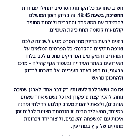
תדעו: כל הקרנות הסרטים יתחילו עם
רדת
 בשעה 19:45
. זה בדיוק הזמן המושלם
ם עם המשפחה והחברים וליהנות מחוויה
ית קסומה תחת כיפת השמיים.
לדעת בדיוק מתי הסרט מגיע לשכונה שלכם
 תתקיים ההקרנה? כל הפרטים המלאים על
ם והמיקומים המדויקים מחכים לכם בלוח
ים באתר העירייה ובעמוד אגף קהילה – מרכז
, גם הוא באתר העירייה. אל תשכחו לבדוק
נן מראש!
 נשאר לכם לעשות?
רק דבר אחד: לארגן שמיכה
להכין קצת פופקורן (או כל נשנוש אחר שאתם
), ולצאת ליהנות מערב קולנוע קהילתי ומהנה
, ממש ליד הבית. זו הזדמנות מצוינת לבלות זמן
עם המשפחה והשכנים, וליצור יחד זיכרונות
 של קיץ במודיעין.