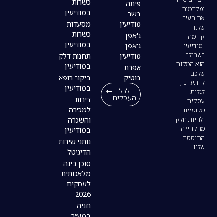
כשרות
פיתה
במודיעין
בשר
מודיעין
מסעדות
כשרות
ג'אפן
במודיעין
ג'אפן
מודיעין
תחנות דלק
במודיעין
אפרת
בוטיק
ביקור רופא
במודיעין
לכל
העסקים
דירות
למכירה
והשכרה
במודיעין
נותני שירות
הדיגיטל
סוכן בינה
מלאכותית
לעסקים
2026
חניה
במע״ר