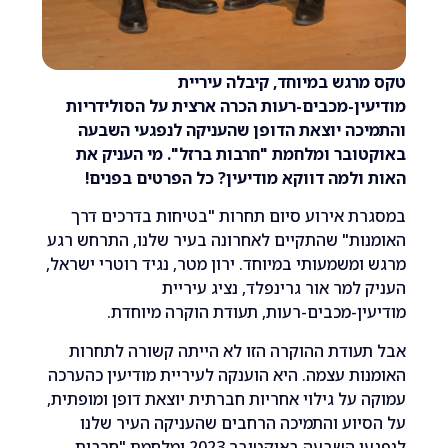
גש במיוחד, קיבלה עיריית
ן-מכבים-רעות הכרה ארצית על הסולידריות
כה יוצאת הדופן שהעניקה לנפגעי השבעה
בר ומלחמת "חרבות ברזל". מי העניק את
למה דווקא מודיעין? כל הפרטים בפנים!
 אירוע סיום תחרות "בטיחות בדרכים דרך
ת" שהתקיים לאחרונה בעיר שלנו, התרחש רגע
משמעותי במיוחד. ירון מטר, נגיד רוטרי ישראל,
למר אור גרינפלד, נציג עיריית
ן-מכבים-רעות, תעודת הוקרה מיוחדת.
ודת ההוקרה הזו לא הייתה קשורה לתחרות
ת עצמה. היא הוענקה לעיריית מודיעין כהערכה
על גילוי אחריות חברתית יוצאת דופן ומופתית,
וע והתמיכה הרחבים שהעניקה העיר שלנו
לנפגעי השבעה באוקטובר 2023 ומלחמת "חרבות