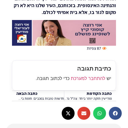
ה האינסופית. בזכותכם, העיר שלנו היא לא רק
גור בו, אלא בית אמיתי לכולם.
87
צפיות
בת תגובה
התחבר למערכת
כדי לכתוב תגובה.
 הקודמת
כתבה הבאה
מודיעין חזקה יותר ביחד: צה"ל נרתם לעזרת המפונים לאחר השריפה!
חדשות טובות במכבים: חומת ביטחון חדשה בדרך – וזה מה שיגן עלינו!