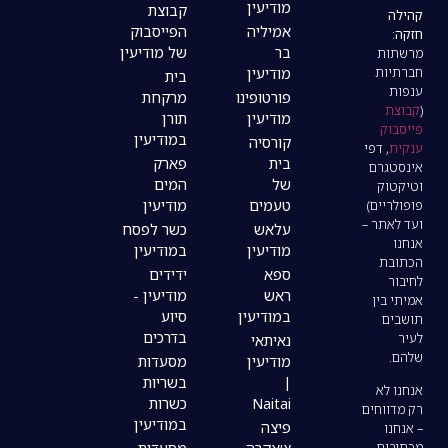
מודיעין
קבוצת
אמיליה
הפייסבוק
בר
של מודיעין
מודיעין
בית
פורטופינו
מרקחת
מודיעין
תורן
במודיעין
קורסיה
בית
פארק
של
המים
טעמים
מודיעין
עלאש
כשר לפסח
מודיעין
במודיעין
ספא
ידידים
ראש
מודיעין -
במודיעין
סיוע
בדרכים
נאיתאי
מודיעין
מסעדות
|
בשריות
Naitai
כשרות
במודיעין
פיצה