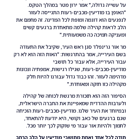
יה גדולה," אמר ירון מטר במהלך הטקס.
 בו מודיעין-מכבים-רעות התגייסה לעזור
ם הוא דוגמה ומופת לכל המדינה. זה מחמם את
ראות קהילה שלמה מתאחדת ברגעים קשים
ה תמיכה כה משמעותית."
 גרינפלד סגן ראש העיר, שקיבל את התעודה
ירייה, אמר בהתרגשות: "האות הזה הוא לא רק
עירייה, אלא עבור כל תושבי
ן-מכבים-רעות, שגילו רגישות, אמפתיה ונכונות
 לעזור. זהו כבוד גדול עבורנו להיות חלק
 כזו חזקה ומאוחדת."
 הזה הוא תזכורת מרגשת לכוחה של קהילה
ות ההדדית שמאפיינת את החברה הישראלית,
ד את העיר שלנו. מודיעין-מכבים-רעות הוכיחה
געים של כאב וקושי, היא יודעת להתאחד,
ולהיות אור עבור מי שזקוק לכך יותר מכל.
כל אחד ואחת מתושבי מודיעין על הלב הרחב