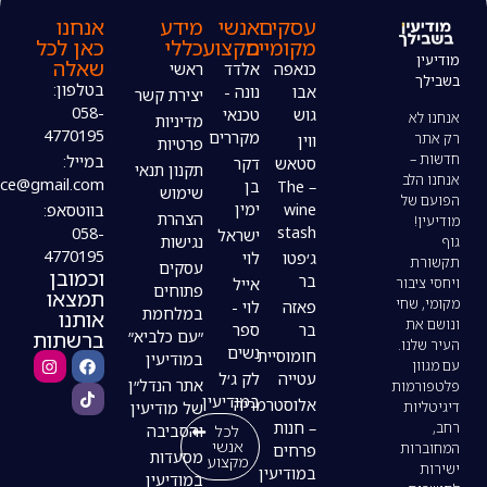
עסקים
אנשי
מידע
אנחנו
מקומיים
מקצוע
כללי
כאן לכל
שאלה
כנאפה
אלדד
ראשי
בטלפון:
אבו
נונה -
יצירת קשר
058-
גוש
טכנאי
מדיניות
4770195
מקררים
ווין
פרטיות
במייל:
סטאש
דקר
תקנון תנאי
modiin4uoffice@gmail.com
– The
בן
שימוש
wine
ימין
בווטסאפ:
הצהרת
stash
058-
ישראל
נגישות
4770195
ג׳פטו
לוי
עסקים
וכמובן
בר
אייל
פתוחים
תמצאו
פאזה
לוי -
במלחמת
אותנו
בר
ספר
ברשתות
״עם כלביא״
נשים
חומוסיית
במודיעין
עטייה
לק ג׳ל
אתר הנדל״ן
במודיעין
אלוסטרמריה
של מודיעין
– חנות
לכל
והסביבה
אנשי
פרחים
מסעדות
מקצוע
במודיעין
במודיעין