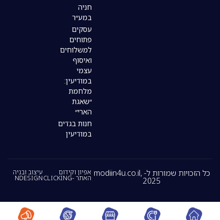
חניה
במע״ר
עסקים
פתוחים
למשלוחים
ואיסוף
עצמי
במודיעין:
מלחמת
״שאגת
הארי״
חנות בגדים
במודיעין
כל הזכויות שמורות ל- modiin4u.co.il,
אפיון וקידום
עיצוב ובניה
האתר -CLICKING
NDESIGN
2025