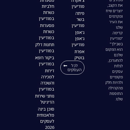
צ׳אקרה
מסעדות
מודיעין
חלביות
כשרות
פיתה
במודיעין
בשר
מודיעין
מסעדות
כשרות
ג'אפן
במודיעין
ג'אפן
מודיעין
תחנות דלק
במודיעין
אפרת
בוטיק
ביקור רופא
במודיעין
לכל
העסקים
דירות
למכירה
והשכרה
במודיעין
נותני שירות
הדיגיטל
סוכן בינה
מלאכותית
לעסקים
2026