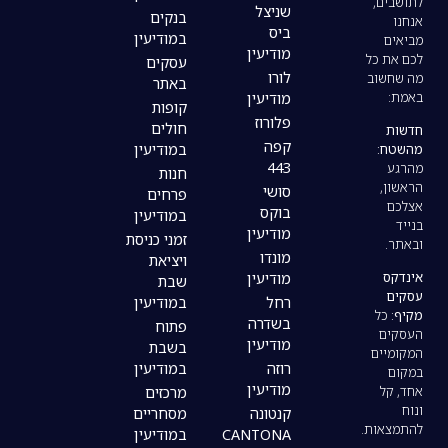
שניצל
בנקים
ביס
במודיעין
מודיעין
עסקים
לורו
באתר
מודיעין
קופות
פלורוז
חולים
קפה
במודיעין
443
חנות
סושי
פרחים
בוקס
במודיעין
מודיעין
זמני כניסת
מונדו
ויציאת
מודיעין
שבת
רחל
במודיעין
בשדרה
פתוח
מודיעין
בשבת
רוזה
במודיעין
מודיעין
מרכזים
קנטונה
מסחריים
CANTONA
במודיעין