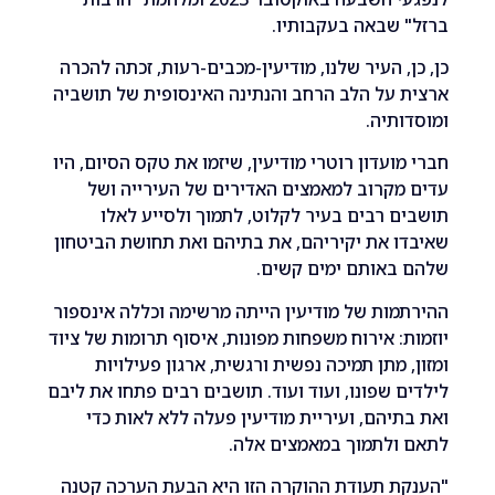
שבאה בעקבותיו.
, העיר שלנו, מודיעין-מכבים-רעות, זכתה להכרה
על הלב הרחב והנתינה האינסופית של תושביה
תיה.
ועדון רוטרי מודיעין, שיזמו את טקס הסיום, היו
קרוב למאמצים האדירים של העירייה ושל
 רבים בעיר לקלוט, לתמוך ולסייע לאלו
 את יקיריהם, את בתיהם ואת תחושת הביטחון
באותם ימים קשים.
ות של מודיעין הייתה מרשימה וכללה אינספור
: אירוח משפחות מפונות, איסוף תרומות של ציוד
 מתן תמיכה נפשית ורגשית, ארגון פעילויות
 שפונו, ועוד ועוד. תושבים רבים פתחו את ליבם
יהם, ועיריית מודיעין פעלה ללא לאות כדי
ולתמוך במאמצים אלה.
ת תעודת ההוקרה הזו היא הבעת הערכה קטנה