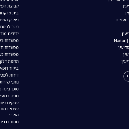
עין
קבוצת הפיי
ין
בית מרקחת 
 טעמים
פארק המים 
כשר לפסח ב
עין
ידידים מודי
Nai
מסעדות בשר
דיעין
מסעדות חלב
ין
מסעדות כשר
יעין
תחנות דלק 
ביקור רופא 
דירות למכי
נותני שירות
סוכן בינה מל
חניה במע״ר
עסקים פתו
עצמי במודי
הארי״
חנות בגדים