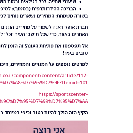
שיעורי שחייה:
לכל הגילאים ורמות השח
הבריכה ההידרותרפית (בסמוך):
לטיפול
בשורה משמחת: המחירים נשארים נוחים לכי
חברת אופק דאגה לשמור על מחירים הוגנים ו
האחרים באזור, כדי שכל תושבי העיר יוכלו ל
אל תפספסו את פתיחת העונה! זה הזמן לתכנ
טובים בעיר!
לפרטים נוספים על המנויים והמחירים, היכנ
.co.il/component/content/article/112-
%D7%A8%D7%95%D7%9F?Itemid=101
https://sportscenter-
%D7%9C%D7%95%D7%99%D7%95%D7%AA
הקיץ הזה הולך להיות רטוב וכיפי במיוחד במ