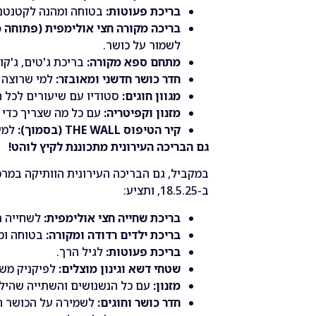
בריכת פעוטות:
בטוחה ומהנה לקטנטני
בריכה מקורה חצי אולימפית (פתוחה כ
לשמור על כושר.
מתחם ספא מקורה:
בריכת ג'טים, ג'קוז
חדר כושר חדשני ומאובזר:
למי שרוצה 
מגוון חוגים:
סטודיו עם שיעורים לכל ה
מזנון וקפיטריה:
עם כל מה שצריך כדי 
קיר הטיפוס THE WALL (בסמוך):
למי 
גם הבריכה העירונית מתכוננת לקיץ לוהט!
במקביל, גם הבריכה העירונית הוותיקה במר
ב-18.5.25, ותציע:
בריכת שחייה חצי אולימפית:
לשחייה רצ
בריכת ילדים רדודה ומקורה:
בטוחה ומ
בריכת פעוטות:
לגיל הרך.
שטחי דשא וגינון מוצלים:
לפיקניק משפ
מזנון:
עם כל הנשנושים והשתייה שהילד
חדר כושר וחוגים:
לשמירה על הכושר הג