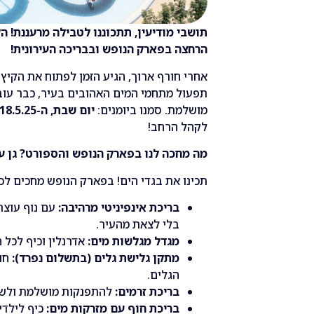
תושבי מודיעין, תתכוננו לטבילה מרעננת! ה
הרחצה בפארק הנופש ובבריכה העירונית!
אחרי חורף ארוך, הגיע הזמן לפתוח את הקיץ
תפעול מתחמי המים האהובים בעיר, כבר עובד
מושלמת. סמנו ביומנים:
יום שבת, ה-18.5.25
לקהל הרחב!
מה מחכה לנו בפארק הנופש והספורט? גן עד
תכינו את בגדי הים! בפארק הנופש מחכים לכ
בריכת אינפיניטי מרהיבה:
עם נוף עוצר
בלי לצאת מהעיר.
מגדל מגלשות מים:
אדרנלין וכיף לכל 
מתקן גלישת גלים (בתשלום נפרד):
חוו
הגלים.
בריכת זרמים:
להתפנקות מושלמת ולשח
בריכת חוף עם מזרקות מים:
כיף לילדי