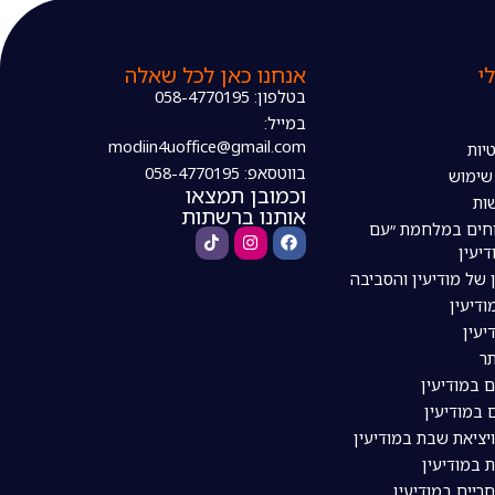
י
אנחנו כאן לכל שאלה
בטלפון: 058-4770195
במייל:
modiin4uoffice@gmail.com
יות
בווטסאפ: 058-4770195
 שימוש
וכמובן תמצאו
ות
אותנו ברשתות
חים במלחמת ״עם
דיעין
 של מודיעין והסביבה
דיעין
יעין
ר
ם במודיעין
 במודיעין
ויציאת שבת במודיעין
 במודיעין
ריים במודיעין