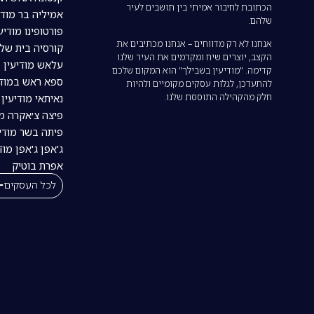
הכתובת לחיבור אמיתי בין תושבים לעיר
אמיליה בר מודי
שלהם.
פורטופינו מודיע
אנחנו לא רק מדווחים – אנחנו מכתיבים את
קורסיה בית של
הקצב, יוצרים שיח ומקדמים את העיר שלנו
עלאש מודיעין
קדימה. "מודיעין בשבילך" הוא המקום שלכם
ספא ראש במודי
להתעדכן, לגלות עסקים מקומיים ולהיות
חלק מהקהילה התוססת שלנו.
נאיתאי מודיעין | tai
פיצה צ׳אקרה מו
פיתה בשר מודיע
ג'אפן ג'אפן מוד
אפרת בוטיק
לכל העסקים