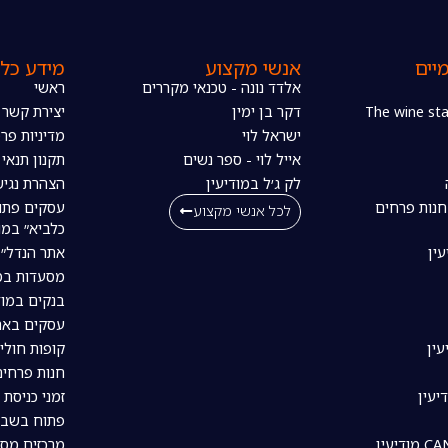
יים
אנשי מקצוע
מידע כלל
אלדד נונה - טכנאי מקררים
ראשי
דקר בן ימין
יצירת קשר
ישראל לוי
מדיניות פרט
אייל לוי - ספר נשים
תקנון תנאי
לק ג׳ל במודיעין
הצהרת נגיש
חנות פרחים
עסקים פתו
לכל אנשי מקצוע
כלביא״ במו
עין
אתר הנדל״ן
מסעדות במו
בנקים במוד
עסקים באת
עין
קופות חולי
חנות פרחים
יעין
זמני כניסת 
פתוח בשבת
מרכזים מסח