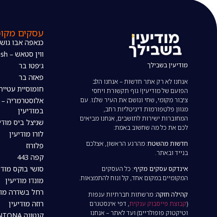
עסקים מקומ
כנאפה אבו גוש
ווין סטאש – The wine stash
מודיעין בשבילך
ג׳פטו בר
פאזה בר
אנחנו לא רק אתר חדשות – אנחנו הלב
חומוסיית עטייה
הפועם של מודיעין! גוף תקשורת ויחסי
ציבור מקומי, שחי ונושם את העיר שלנו. עם
אלוסטרמריה – 
מגוון פלטפורמות דיגיטליות רחב,
במודיעין
המחוברות ישירות לתושבים, אנחנו מביאים
שניצל ביס מודי
לכם את כל מה שחשוב באמת:
לורו מודיעין
חדשות מהשטח:
מהרגע הראשון, אצלכם
פלורוז
בנייד ובאתר.
קפה 443
סושי בוקס מודי
אינדקס עסקים מקיף:
כל העסקים
המקומיים במקום אחד, קל ונוח להתמצאות.
מונדו מודיעין
רחל בשדרה מוד
קהילה חזקה:
מרשתות חברתיות ענפות
רוזה מודיעין
(
קבוצת פייסבוק ענקית
, דפי אינסטגרם
וטיקטוק פופולריים) ועד לאתר – אנחנו
קנטונה CANTONA מודיעין