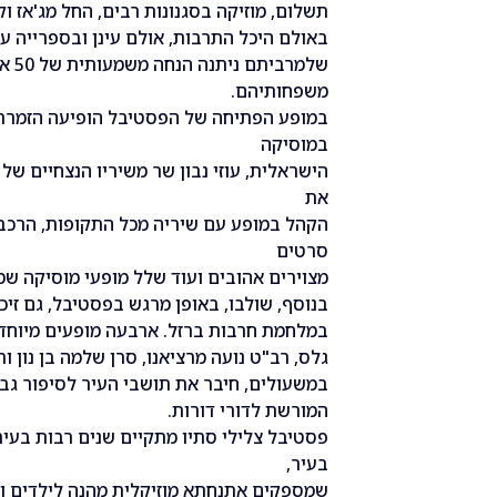
תשלום, מוזיקה בסגנונות רבים, החל מג'אז וקל
באולם היכל התרבות, אולם עינן ובספרייה ע
שלמרביתם ניתנה הנחה משמעותית של 50 אחוזים עבור משרתי המילואים ובני
משפחותיהם.
במופע הפתיחה של הפסטיבל הופיעה הזמרת 
במוסיקה
הישראלית, עוזי נבון שר משיריו הנצחיים של 
את
הקהל במופע עם שיריה מכל התקופות, הרכב 
סרטים
מצוירים אהובים ועוד שלל מופעי מוסיקה שמ
בנוסף, שולבו, באופן מרגש בפסטיבל, גם זיכ
במלחמת חרבות ברזל. ארבעה מופעים מיוחד
גלס, רב"ט נועה מרציאנו, סרן שלמה בן נון ו
במשעולים, חיבר את תושבי העיר לסיפור גב
המורשת לדורי דורות.
פסטיבל צלילי סתיו מתקיים שנים רבות בעי
בעיר,
שמספקים אתנחתא מוזיקלית מהנה לילדים ול