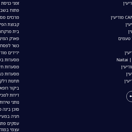
יעין
זמני כניסת 
פתוח בשבת
מרכזים מסח
עין
קבוצת הפיי
ין
בית מרקחת 
 טעמים
פארק המים 
כשר לפסח ב
עין
ידידים מודי
Nai
מסעדות בשר
דיעין
מסעדות חלב
ין
מסעדות כשר
יעין
תחנות דלק 
ביקור רופא 
דירות למכי
נותני שירות
סוכן בינה מל
חניה במע״ר
עסקים פתו
עצמי במודי