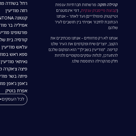
רחל בשדרה מוד
קהילה חזקה:
מרשתות חברתיות ענפות
רוזה מודיעין
(
קבוצת פייסבוק ענקית
, דפי אינסטגרם
וטיקטוק פופולריים) ועד לאתר – אנחנו
קנטונה CANTONA מודיעין
הכתובת לחיבור אמיתי בין תושבים לעיר
אמיליה בר מודי
שלהם.
פורטופינו מודיע
אנחנו לא רק מדווחים – אנחנו מכתיבים את
קורסיה בית של
הקצב, יוצרים שיח ומקדמים את העיר שלנו
עלאש מודיעין
קדימה. "מודיעין בשבילך" הוא המקום שלכם
ספא ראש במודי
להתעדכן, לגלות עסקים מקומיים ולהיות
חלק מהקהילה התוססת שלנו.
נאיתאי מודיעין | tai
פיצה צ׳אקרה מו
פיתה בשר מודיע
ג'אפן ג'אפן מוד
אפרת בוטיק
לכל העסקים