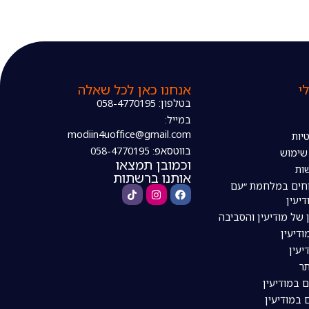
י
אנחנו כאן לכל שאלה
בטלפון: 058-4770195
במייל:
modiin4uoffice@gmail.com
יות
בווטסאפ: 058-4770195
 שימוש
וכמובן תמצאו
ות
אותנו ברשתות
חים במלחמת ״עם
דיעין
 של מודיעין והסביבה
דיעין
יעין
ר
ם במודיעין
 במודיעין