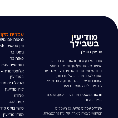
עסקים מקומ
כנאפה אבו גוש
ווין סטאש – The wine stash
מודיעין בשבילך
ג׳פטו בר
פאזה בר
אנחנו לא רק אתר חדשות – אנחנו הלב
חומוסיית עטייה
הפועם של מודיעין! גוף תקשורת ויחסי
ציבור מקומי, שחי ונושם את העיר שלנו. עם
אלוסטרמריה – 
מגוון פלטפורמות דיגיטליות רחב,
במודיעין
המחוברות ישירות לתושבים, אנחנו מביאים
שניצל ביס מודי
לכם את כל מה שחשוב באמת:
לורו מודיעין
חדשות מהשטח:
מהרגע הראשון, אצלכם
פלורוז
בנייד ובאתר.
קפה 443
סושי בוקס מודי
אינדקס עסקים מקיף:
כל העסקים
המקומיים במקום אחד, קל ונוח להתמצאות.
מונדו מודיעין