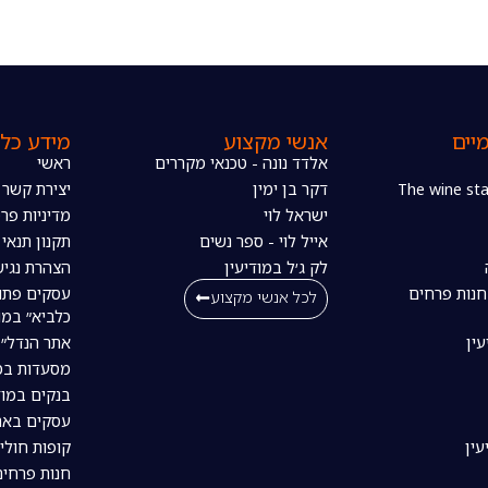
יים
אנשי מקצוע
מידע כלל
אלדד נונה - טכנאי מקררים
ראשי
דקר בן ימין
יצירת קשר
ישראל לוי
מדיניות פרט
אייל לוי - ספר נשים
תקנון תנאי
לק ג׳ל במודיעין
הצהרת נגיש
חנות פרחים
עסקים פתו
לכל אנשי מקצוע
כלביא״ במו
עין
אתר הנדל״ן
מסעדות במו
בנקים במוד
עסקים באת
עין
קופות חולי
חנות פרחים