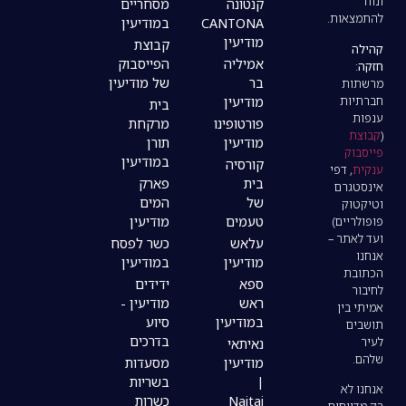
קנטונה
מסחריים
CANTONA
במודיעין
מודיעין
קבוצת
אמיליה
הפייסבוק
בר
של מודיעין
מודיעין
בית
פורטופינו
מרקחת
מודיעין
תורן
במודיעין
קורסיה
בית
פארק
של
המים
טעמים
מודיעין
עלאש
כשר לפסח
מודיעין
במודיעין
ספא
ידידים
ראש
מודיעין -
במודיעין
סיוע
בדרכים
נאיתאי
מודיעין
מסעדות
|
בשריות
Naitai
כשרות