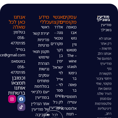
עסקים
אנשי
מידע
אנחנו
מקומיים
מקצוע
כללי
כאן לכל
שאלה
כנאפה
אלדד
ראשי
בטלפון:
אבו
נונה -
יצירת קשר
058-
גוש
טכנאי
מדיניות
4770195
מקררים
ווין
פרטיות
במייל:
סטאש
דקר
תקנון תנאי
modiin4uoffice@gmail.com
– The
בן
שימוש
wine
ימין
בווטסאפ:
הצהרת
stash
058-
ישראל
נגישות
4770195
ג׳פטו
לוי
עסקים
וכמובן
בר
אייל
פתוחים
תמצאו
פאזה
לוי -
במלחמת
אותנו
בר
ספר
ברשתות
״עם כלביא״
נשים
חומוסיית
במודיעין
עטייה
לק ג׳ל
אתר הנדל״ן
במודיעין
אלוסטרמריה
של מודיעין
– חנות
לכל
והסביבה