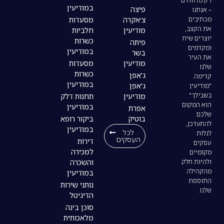
במודיעין
פיצה
צ׳אקרה
מסעדות
מודיעין
חלביות
כשרות
פיתה
במודיעין
בשר
מודיעין
מסעדות
כשרות
ג'אפן
במודיעין
ג'אפן
מודיעין
תחנות דלק
במודיעין
אפרת
בוטיק
ביקור רופא
במודיעין
לכל
העסקים
דירות
למכירה
והשכרה
במודיעין
נותני שירות
הדיגיטל
סוכן בינה
מלאכותית