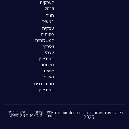
לעסקים
2026
חניה
במע״ר
עסקים
פתוחים
למשלוחים
ואיסוף
עצמי
במודיעין:
מלחמת
״שאגת
הארי״
חנות בגדים
במודיעין
כל הזכויות שמורות ל- modiin4u.co.il,
אפיון וקידום
עיצוב ובניה
האתר -CLICKING
NDESIGN
2025