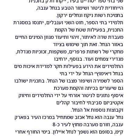
י ספר יסודיים בעיר, ייקחו חלק בתכנית
ית לניטור ושימור הטבע בנחל ענבה,
 רשות ניקוז ונחלים ירקון.
 בתי הספר, חוט השני וענבלים, יתנסו במסגרת
ת, בפעילות שטח של הקמת
שדה לאיתור, זיהוי ותיעוד מגוון המינים החיים
הנחל. זאת תוך שימוש בציוד
של רשתות פרפרים, משקפות, זכוכיות מגדלת,
 צמחים ועוד. בנוסף, ירחיבו
ים את הידע בפעילות חקר למדידת איכות מים
״אימוץ״ הנחל על ידי בתי
שמירה ושיפור מצבו של הנחל. בתכנית ישולבו
עורים בכיתה והקמת מערכת
נתונים לניטור אזרחי על ידי התלמידים וחיזוק
זם סביבתי לחיבור קהלים
ת נוספות אל הנחל.
בה הוא נחל אכזב שמתחיל במרכז העיר בפארק
וזורם מערבה מחוץ לעיר כ-8
סופם הוא נשפך לנחל איילון. בימי החורף אחרי