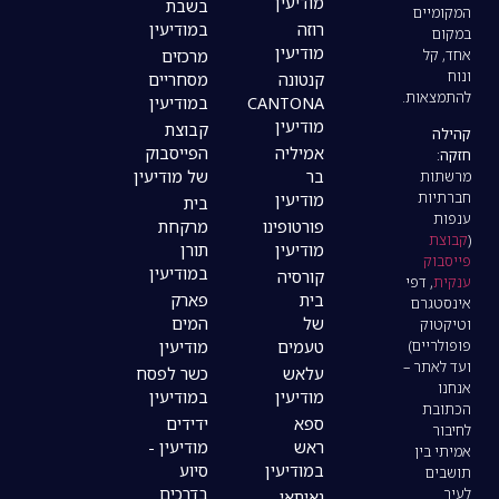
מודיעין
בשבת
רוזה
במודיעין
מודיעין
מרכזים
קנטונה
מסחריים
CANTONA
במודיעין
מודיעין
קבוצת
אמיליה
הפייסבוק
בר
של מודיעין
מודיעין
בית
פורטופינו
מרקחת
מודיעין
תורן
במודיעין
קורסיה
בית
פארק
של
המים
טעמים
מודיעין
עלאש
כשר לפסח
מודיעין
במודיעין
ספא
ידידים
ראש
מודיעין -
במודיעין
סיוע
בדרכים
נאיתאי