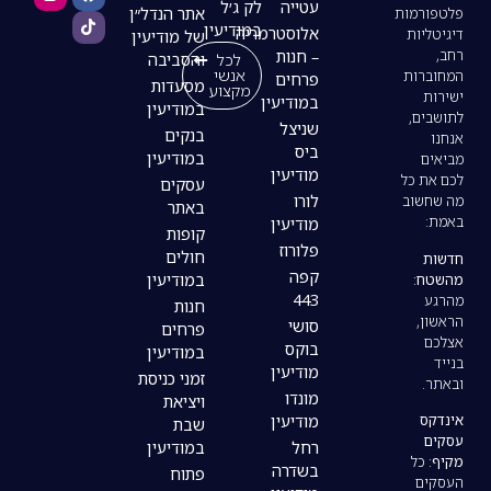
עטייה
לק ג׳ל
אתר הנדל״ן
במודיעין
אלוסטרמריה
של מודיעין
– חנות
לכל
והסביבה
אנשי
פרחים
מסעדות
מקצוע
במודיעין
במודיעין
שניצל
בנקים
ביס
במודיעין
מודיעין
עסקים
לורו
באתר
מודיעין
קופות
פלורוז
חולים
קפה
במודיעין
443
חנות
סושי
פרחים
בוקס
במודיעין
מודיעין
זמני כניסת
מונדו
ויציאת
מודיעין
שבת
רחל
במודיעין
בשדרה
פתוח