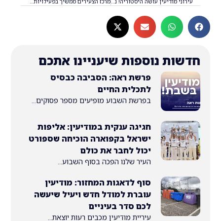
עירוני מודיעין עושה היסטוריה! ניצחון דרמטי על הפועל ראשל"צ והעפלה לסיבוב ח׳ בגביע המדינה
מרכז הצעירים ממשיך בפעילויות לצעירים ומשפחות המילואים‎
ת נוספות שיעניינו אתכם
פרשת ראה: הסביבה כבסיס
לתכלית החיים
בפרשת השבוע מופיעים מספר פסוקים...
חגיגה ענקית במודיעין: אליפות
ישראל בקפוארה הוכיחה שספורט
יכול לחבר את כולם
העיר שלנו הפכה בסוף השבוע...
סוף לדאגות המחזור: מודיעין
עוברת למודל חדש ויעיל שיעשה
לכם סדר בעיניים
עיריית מודיעין מכבים רעות יוצאת...