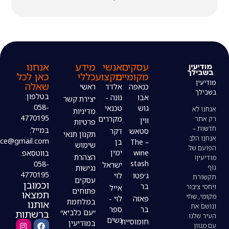
עסקים
אנשי
מידע
אנחנו
מקומיים
מקצוע
כללי
כאן לכל
שאלה
כנאפה
אלדד
ראשי
בטלפון:
אבו
נונה -
יצירת קשר
058-
גוש
טכנאי
מדיניות
4770195
מקררים
ווין
פרטיות
במייל:
סטאש
דקר
תקנון תנאי
modiin4uoffice@gmail.com
– The
בן
שימוש
wine
ימין
בווטסאפ:
הצהרת
stash
058-
ישראל
נגישות
4770195
ג׳פטו
לוי
עסקים
וכמובן
בר
אייל
פתוחים
תמצאו
פאזה
לוי -
במלחמת
אותנו
בר
ספר
ברשתות
״עם כלביא״
נשים
חומוסיית
במודיעין