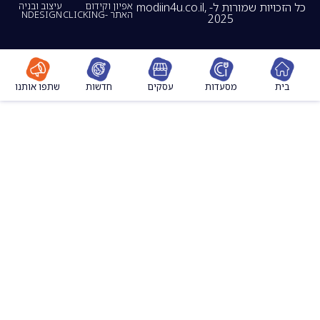
כל הזכויות שמורות ל- modiin4u.co.il,
אפיון וקידום
עיצוב ובניה
האתר -CLICKING
NDESIGN
2025
מסעדות
עסקים
חדשות
שתפו אותנו