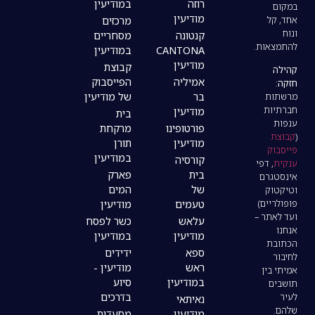
רוזה
במודיעין
מודיעין
מרכזים
קנטונה
מסחריים
CANTONA
במודיעין
מודיעין
קבוצת
אמיליה
הפייסבוק
בר
של מודיעין
מודיעין
בית
פורטופינו
מרקחת
מודיעין
תורן
במודיעין
קורסיה
בית
פארק
של
המים
טעמים
מודיעין
עלאש
כשר לפסח
מודיעין
במודיעין
ספא
ידידים
ראש
מודיעין -
במודיעין
סיוע
בדרכים
נאיתאי
מודיעין
מסעדות