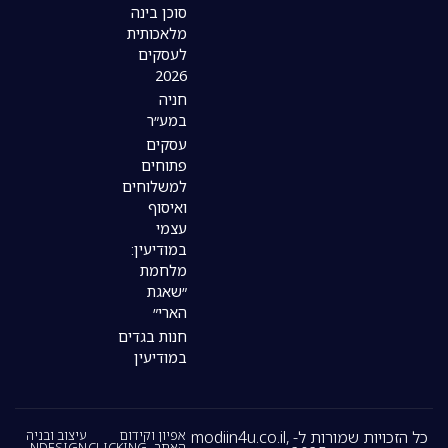
סוכן בינה
מלאכותית
לעסקים
2026
חניה
במע״ר
עסקים
פתוחים
למשלוחים
ואיסוף
עצמי
במודיעין:
מלחמת
״שאגת
הארי״
חנות בגדים
במודיעין
כל הזכויות שמורות ל- modiin4u.co.il,
אפיון וקידום
עיצוב ובניה
האתר -CLICKING
NDESIGN