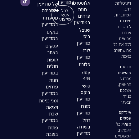
במודיעין
אלוסטרמריה
של מודיעין
– חנות
לכל
והסביבה
אנשי
פרחים
מסעדות
מקצוע
במודיעין
במודיעין
שניצל
בנקים
ביס
במודיעין
מודיעין
עסקים
לורו
באתר
מודיעין
קופות
פלורוז
חולים
קפה
במודיעין
443
חנות
סושי
פרחים
בוקס
במודיעין
מודיעין
זמני כניסת
מונדו
ויציאת
מודיעין
שבת
רחל
במודיעין
בשדרה
פתוח
מודיעין
בשבת