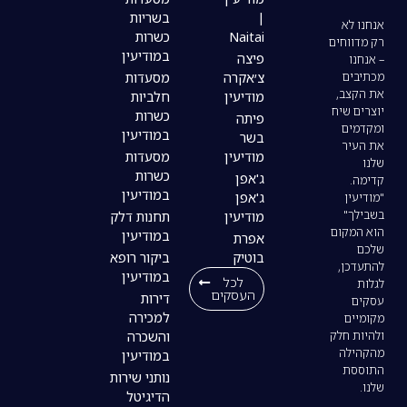
|
בשריות
Naitai
כשרות
במודיעין
פיצה
צ׳אקרה
מסעדות
מודיעין
חלביות
כשרות
פיתה
במודיעין
בשר
מודיעין
מסעדות
כשרות
ג'אפן
במודיעין
ג'אפן
מודיעין
תחנות דלק
במודיעין
אפרת
בוטיק
ביקור רופא
במודיעין
לכל
העסקים
דירות
למכירה
והשכרה
במודיעין
נותני שירות
הדיגיטל