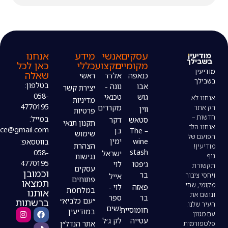
עסקים
אנשי
מידע
אנחנו
מקומיים
מקצוע
כללי
כאן לכל
שאלה
כנאפה
אלדד
ראשי
בטלפון:
אבו
נונה -
יצירת קשר
058-
גוש
טכנאי
מדיניות
4770195
מקררים
ווין
פרטיות
במייל:
סטאש
דקר
תקנון תנאי
modiin4uoffice@gmail.com
– The
בן
שימוש
wine
ימין
בווטסאפ:
הצהרת
stash
058-
ישראל
נגישות
4770195
ג׳פטו
לוי
עסקים
וכמובן
בר
אייל
פתוחים
תמצאו
פאזה
לוי -
במלחמת
אותנו
בר
ספר
ברשתות
״עם כלביא״
נשים
חומוסיית
במודיעין
עטייה
לק ג׳ל
אתר הנדל״ן