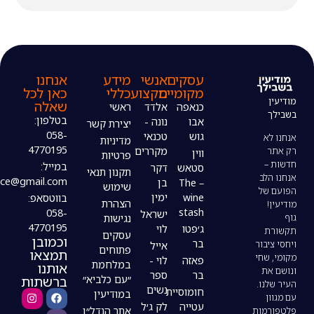
עסקים
אנשי
מידע
אנחנו
מקומיים
מקצוע
כללי
כאן לכל
שאלה
כנאפה
אלדד
ראשי
בטלפון:
אבו
נונה -
יצירת קשר
058-
גוש
טכנאי
מדיניות
4770195
מקררים
ווין
פרטיות
במייל:
סטאש
דקר
תקנון תנאי
modiin4uoffice@gmail.com
– The
בן
שימוש
wine
ימין
בווטסאפ:
הצהרת
stash
058-
ישראל
נגישות
4770195
ג׳פטו
לוי
עסקים
וכמובן
בר
אייל
פתוחים
תמצאו
פאזה
לוי -
במלחמת
אותנו
בר
ספר
ברשתות
״עם כלביא״
נשים
חומוסיית
במודיעין
עטייה
לק ג׳ל
אתר הנדל״ן