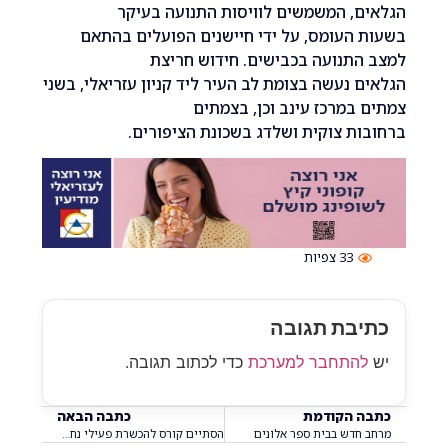
, המשמשים לוויסות התנועה בעיקר
העומס, על ידי חיישנים הפועלים בהתאם
תנועה בכבישים. חידוש חריצת
 נעשה בצומת לב העיר ליד קניון עזריאלי, בשני
במרכז עינב וכן, בצמתים
ת צוקית ושלדג בשכונת הציפורים.
33
צפיות
בת תגובה
התחבר למערכת
כדי לכתוב תגובה.
 הקודמת
כתבה הבאה
חדש בבית ספר אלונים‎
הסתיים קורס להכשרת פעילי נחל ענבה‎