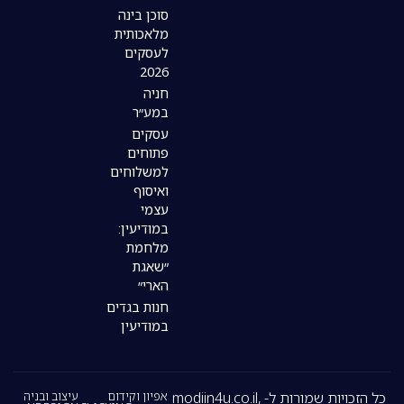
סוכן בינה
מלאכותית
לעסקים
2026
חניה
במע״ר
עסקים
פתוחים
למשלוחים
ואיסוף
עצמי
במודיעין:
מלחמת
״שאגת
הארי״
חנות בגדים
במודיעין
כל הזכויות שמורות ל- modiin4u.co.il,
אפיון וקידום
עיצוב ובניה