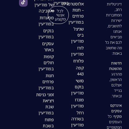
במודיעין
אלוסטרמריה
של מודיעין
– חנות
לכל
והסביבה
אנשי
פרחים
מסעדות
מקצוע
במודיעין
במודיעין
שניצל
בנקים
ביס
במודיעין
מודיעין
עסקים
לורו
באתר
מודיעין
קופות
פלורוז
חולים
קפה
במודיעין
443
חנות
סושי
פרחים
בוקס
במודיעין
מודיעין
זמני כניסת
מונדו
ויציאת
מודיעין
שבת
רחל
במודיעין
בשדרה
פתוח
מודיעין
בשבת